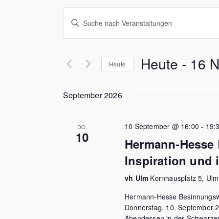
Veranstaltungen
Bitte
Suche
Schlüsselwort
und
eingeben.
Ansichten,
Suche
Navigation
nach
Heute
 - 
16 
Heute
Veranstaltungen
Schlüsselwort.
Datum
wählen.
September 2026
10 September @ 16:00
-
19:
DO.
10
Hermann-Hesse 
Inspiration und 
vh Ulm
Kornhausplatz 5, Ul
Hermann-Hesse Besinnungsweg
Donnerstag, 10. September 2
Abendessen in der Schwarzen 