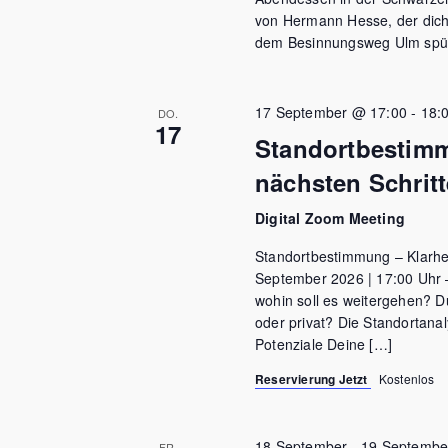
von Hermann Hesse, der dich 
dem Besinnungsweg Ulm spürs
17 September @ 17:00
-
18:
DO.
17
Standortbestimm
nächsten Schritt
Digital Zoom Meeting
Standortbestimmung – Klarhei
September 2026 | 17:00 Uhr 
wohin soll es weitergehen? Du
oder privat? Die Standortanaly
Potenziale Deine […]
Reservierung Jetzt
Kostenlos
18 September
-
19 Septembe
FR.