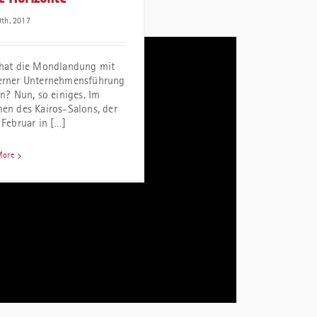
th, 2017
hat die Mondlandung mit
rner Unternehmensführung
n? Nun, so einiges. Im
en des Kairos-Salons, der
 Februar in […]
More