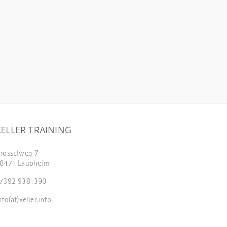
XELLER TRAINING
rosselweg 7
8471 Laupheim
7392 9381390
nfo(at)xeller.info