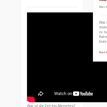
März 9
Was 
mode
zu tu
Rahm
Ende
Read 
Was ist die Zeit des Menschen?