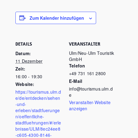
Zum Kalender hinzufügen
DETAILS
VERANSTALTER
Ulm/Neu‑Ulm Touristik
Datum:
GmbH
11 Dezember
Telefon
Zeit:
+49 731 161 2800
16:00 - 19:30
E-Mail
Website:
info@tourismus.ulm.d
https://tourismus.ulm.d
e
e/de/entdecken/sehen
Veranstalter-Website
-und-
anzeigen
erleben/stadtfuerunge
n/oeffentliche-
stadtfuehrungen/#/erle
bnisse/ULM/8ec24ee8
-c605-4300-8146-